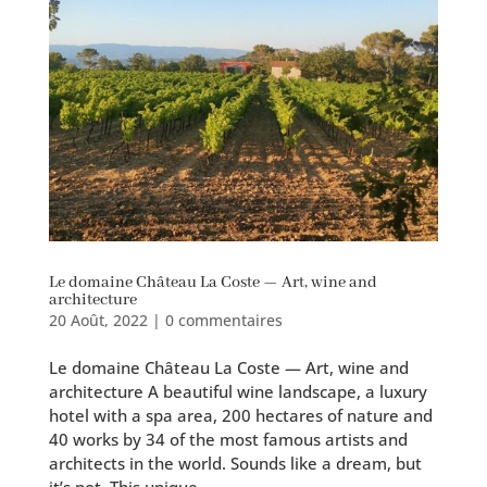
Le domaine Château La Coste — Art, wine and
architecture
20 Août, 2022
|
0 commentaires
Le domaine Château La Coste — Art, wine and
architecture A beau­ti­ful wine land­scape, a luxu­ry
hotel with a spa area, 200 hec­tares of nature and
40 works by 34 of the most famous artists and
archi­tects in the world. Sounds like a dream, but
it’s not. This unique...