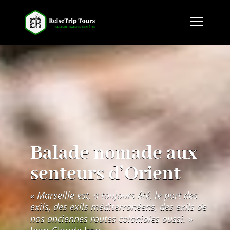
Balade nomade aux
senteurs d’Orient
« Marseille est, a tou­jours été, le port des
exils, des exils médi­ter­ra­néens, des exils de
nos anciennes routes colo­niales aus­si. »