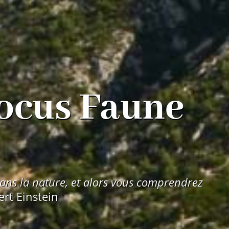
ocus Faune
ans la nature, et alors vous com­pren­drez
ert Einstein