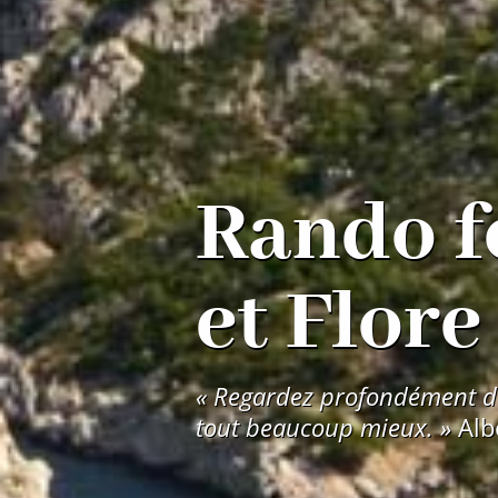
Rando f
et Flore
« Regardez pro­fon­dé­ment d
tout beau­coup mieux. »
Alb