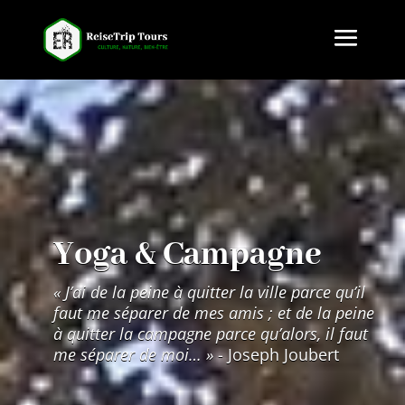
Yoga & Campagne
« J’ai de la peine à quit­ter la ville parce qu’il
faut me sépa­rer de mes amis ; et de la peine
à quit­ter la cam­pagne parce qu’alors, il faut
me sépa­rer de moi… »
- Joseph Joubert