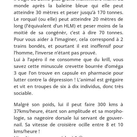
monde après la baleine bleue qui elle peut
atteindre 30 mètres et peser jus­qu’à 170 tonnes.
Le ror­qual (ou elle) peut atteindre 20 mètres de
long (l’é­qui­valent d’un HLM) et peser moins de la
moi­tié de sa congé­nèr, c’est à dire 70 tonnes.
Pour vous aider à l’i­ma­gi­ner, cela cor­res­pond à 2
trains bon­dés, et pour­tant il est inof­fen­sif pour
l’homme, l’in­verse n’é­tant pas prou­vé.
Lui à l’a­pé­ro il ne consomme que du krill, vous
savez cette minus­cule cre­vette bour­rée d’o­mé­ga
3 que l’on trouve en cap­sule en phar­ma­cie pour
lut­ter contre la dépres­sion ! L’animal est gré­gaire
et vit en troupes de six à dix indi­vi­dus, donc très
sociable.
Malgré son poids, lui il peut faire 300 kms à
37kms/heure, étant son ampli­tude et sa mor­pho­
lo­gie, sa nageoire dor­sale lui ser­vant de gou­ver­
nail. Sa vitesse de croi­sière ocille entre 8 et 10
kms/heure !