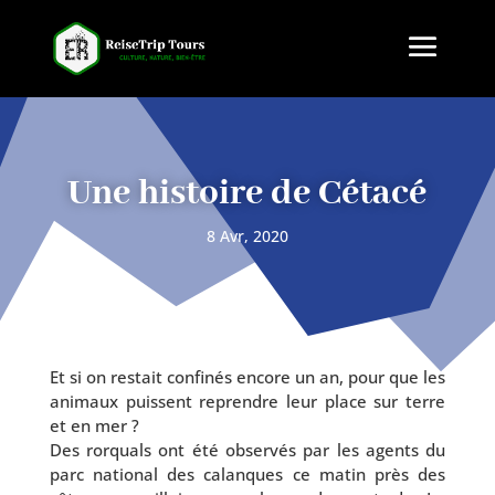
Une histoire de Cétacé
8 Avr, 2020
Et si on res­tait confi­nés encore un an, pour que les
ani­maux puissent reprendre leur place sur terre
et en mer ?
Des ror­quals ont été obser­vés par les agents du
parc natio­nal des calanques ce matin près des