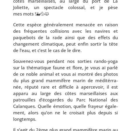
côtes mar­seillaises, au large du port de La
Joliette, un spec­tacle colos­sal, et je pèse
mes mots !🐳💦🙀
Cette espèce géné­ra­le­ment mena­cée en rai­son
des fré­quentes col­li­sions avec les navires et
paque­bots de la rade ain­si que des effets du
chan­ge­ment cli­ma­tique, peut enfin sor­tir la tête
de l’eau, et c’est le cas de le dire.
Souvenez-vous pen­dant nos sor­ties rando-yoga
sur la thé­ma­tique faune et flore, je vous ai par­lé
de ce noble ani­mal et vous ai mon­tré des pho­tos
du plus grand mam­mi­fère marin de médi­tér­ra­
née, répu­té rare et dif­fi­cile à aper­ce­voir, il est
appa­ru au large des côtes mar­seillaises aux
patrouilles d’é­co­gardes du Parc National des
Calanques. Quelle émo­tion, quelle frayeur éga­le­
ment, alors qu’on ne le croi­sait plus depuis si
longtemps.
Il s’a­git du 2ème plus grand mam­mi­fère marin au