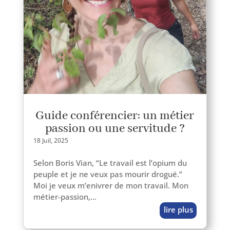
Guide conférencier: un métier
passion ou une servitude ?
18 Juil, 2025
Selon Boris Vian, “Le tra­vail est l’o­pium du
peuple et je ne veux pas mou­rir dro­gué.”
Moi je veux m’en­ivrer de mon tra­vail. Mon
métier-passion,…
lire plus