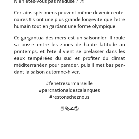
N’en êtes-vous pas médusé ? 🙂
Certains spé­ci­mens peuvent même deve­nir cen­te­
naires !Ils ont une plus grande lon­gé­vi­té que l’être
humain tout en gar­dant une forme olympique.
Ce gar­gan­tua des mers est un sai­son­nier. Il roule
sa bosse entre les zones de haute lati­tude au
prin­temps, et l’é­té il vient se pré­las­ser dans les
eaux tem­pé­rées du sud et pro­fi­ter du cli­mat
médi­ter­ra­néen pour para­der, puis il met bas pen­
dant la sai­son automne-hiver.
#fene­tre­sur­mar­seille
#parc­na­tio­nal­des­ca­lanques
#res­ton­schez­nous
📕🗞🌊🌎