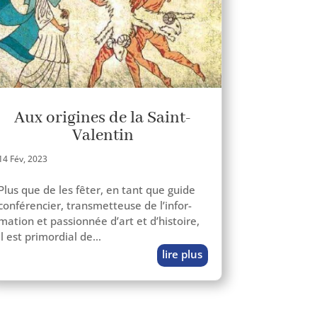
Aux origines de la Saint-
Valentin
14 Fév, 2023
Plus que de les fêter, en tant que guide
confé­ren­cier, trans­met­teuse de l’in­for­
ma­tion et pas­sion­née d’art et d’his­toire,
il est pri­mor­dial de…
lire plus