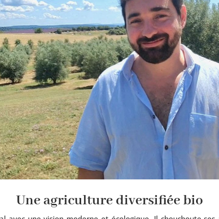
Une agriculture diversifiée bio
­lial avec une vision moderne et éco­lo­gique. Il chou­choute ses