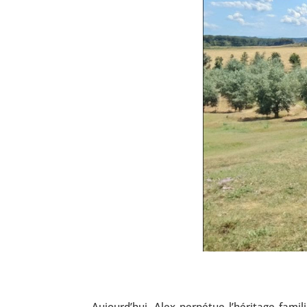
Aujourd’hui, Alex per­pé­tue l’hé­ri­tage fami