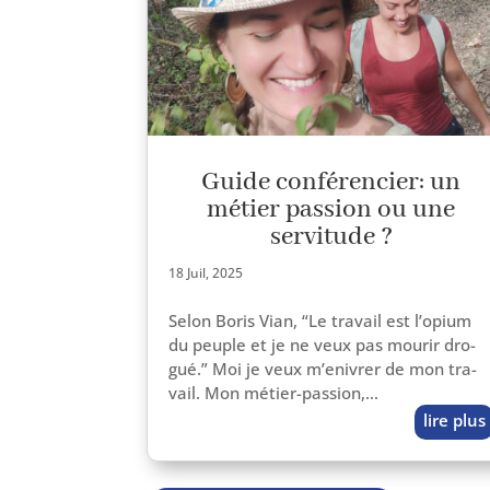
Guide conférencier: un
métier passion ou une
servitude ?
18 Juil, 2025
Selon Boris Vian, “Le tra­vail est l’o­pium
du peuple et je ne veux pas mou­rir dro­
gué.” Moi je veux m’en­ivrer de mon tra­
vail. Mon métier-passion,…
lire plus