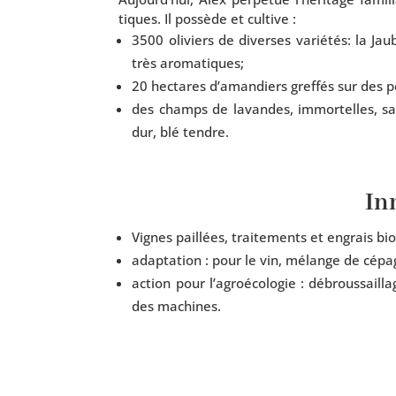
tiques. Il pos­sède et cultive :
3500 oli­viers de diverses varié­tés: la J
très aromatiques;
20 hec­tares d’amandiers gref­fés sur des p
des champs de lavandes, immor­telles, sauge
dur, blé tendre.
In
Vignes paillées, trai­te­ments et engrais b
adap­ta­tion : pour le vin, mélange de cépa
action pour l’agroécologie : débrous­sailla
des machines.