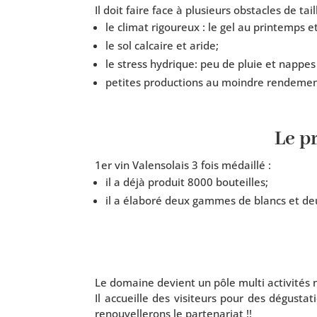
Il doit faire face à plu­sieurs obs­tacles de tail
le cli­mat rigou­reux : le gel au prin­temps e
le sol cal­caire et aride;
le stress hydrique: peu de pluie et nappes
petites pro­duc­tions au moindre ren­de­ment
Le p
1er vin Valensolais 3 fois médaillé :
il a déjà pro­duit 8000 bouteilles;
il a éla­bo­ré deux gammes de blancs et d
Le domaine devient un pôle mul­ti acti­vi­tés n
Il accueille des visi­teurs pour des dégus­t
renou­vel­le­rons le partenariat !!