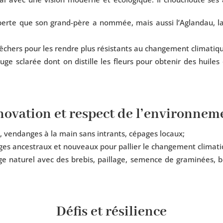
auberte que son grand-père a nom­mée, mais aus­si l’Aglandau, la
êchers pour les rendre plus résis­tants au chan­ge­ment climatiq
 scla­rée dont on dis­tille les fleurs pour obte­nir des huiles es
novation et respect de l’environnem
io, ven­danges à la main sans intrants, cépages locaux;
ges ances­traux et nou­veaux pour pal­lier le chan­ge­ment climat
ge natu­rel avec des bre­bis, paillage, semence de gra­mi­nées, 
Défis et résilience