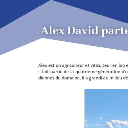
Alex David part
Alex est un agri­cul­teur et viti­cul­teur en
Il fait par­tie de la qua­trième géné­ra­tion d
diennes du domaine, il a gran­di au milieu des