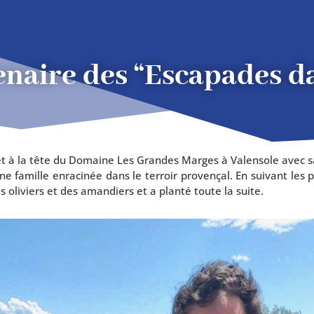
enaire des “Escapades da
 bio et à la tête du Domaine Les Grandes Marges à Valensole avec
’une famille enra­ci­née dans le ter­roir pro­ven­çal. En sui­vant l
 oli­viers et des aman­diers et a plan­té toute la suite.