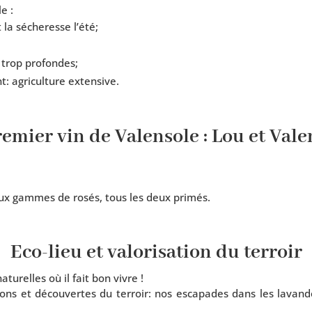
le :
t la séche­resse l’été;
 trop profondes;
: agri­cul­ture extensive.
remier vin de Valensole : Lou et Vale
eux gammes de rosés, tous les deux primés.
Eco-lieu et valorisation du terroir
atu­relles où il fait bon vivre !
a­tions et décou­vertes du ter­roir: nos esca­pades dans les lav