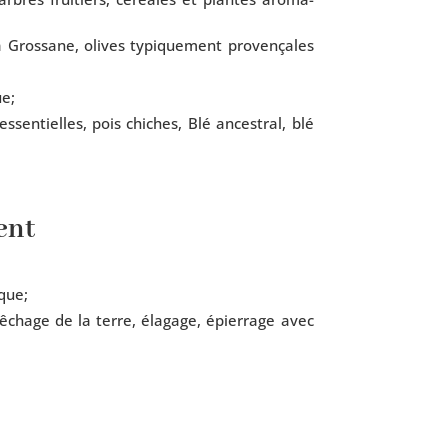
 Grossane, olives typi­que­ment pro­ven­çales
ue;
sen­tielles, pois chiches, Blé ances­tral, blé
ent
ique;
bêchage de la terre, éla­gage, épier­rage avec