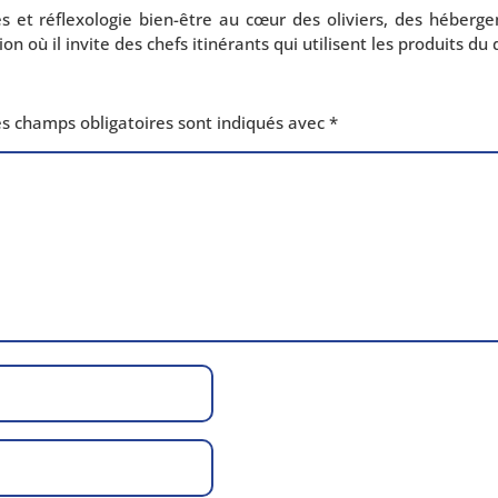
et réflexo­lo­gie bien-être au cœur des oli­viers, des héber­ge
on où il invite des chefs iti­né­rants qui uti­lisent les pro­duits 
s champs obli­ga­toires sont indi­qués avec
*