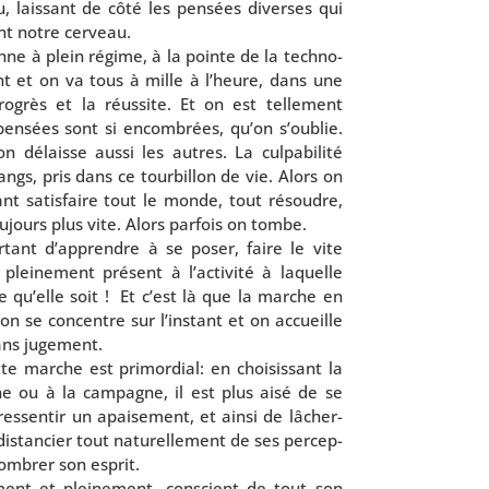
, lais­sant de côté les pen­sées diverses qui
ent notre cerveau.
ne à plein régime, à la pointe de la tech­no­
ent et on va tous à mille à l’heure, dans une
o­grès et la réus­site. Et on est tel­le­ment
pen­sées sont si encom­brées, qu’on s’ou­blie.
 délaisse aus­si les autres. La culpa­bi­li­té
sangs, pris dans ce tour­billon de vie. Alors on
ant satis­faire tout le monde, tout résoudre,
ou­jours plus vite. Alors par­fois on tombe.
r­tant d’ap­prendre à se poser, faire le vite
ei­ne­ment pré­sent à l’ac­ti­vi­té à laquelle
le qu’elle soit ! Et c’est là que la marche en
on se concentre sur l’ins­tant et on accueille
ans jugement.
te marche est pri­mor­dial: en choi­sis­sant la
e ou à la cam­pagne, il est plus aisé de se
s­sen­tir un apai­se­ment, et ain­si de lâcher-
is­tan­cier tout natu­rel­le­ment de ses per­cep­
com­brer son esprit.
­ment et plei­ne­ment, conscient de tout son