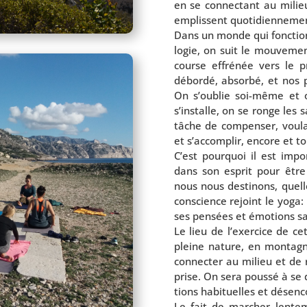
en se connec­tant au milieu
emplissent quo­ti­dien­ne­m
Dans un monde qui fonc­tion
lo­gie, on suit le mou­ve­m
course effré­née vers le pr
débor­dé, absor­bé, et nos 
On s’ou­blie soi-même et on
s’ins­talle, on se ronge les 
tâche de com­pen­ser, vou­l
et s’ac­com­plir, encore et t
C’est pour­quoi il est impo
dans son esprit pour être pl
nous nous des­ti­nons, quel
conscience rejoint le yoga: 
ses pen­sées et émo­tions s
Le lieu de l’exer­cice de cet
pleine nature, en mon­tagn
connec­ter au milieu et de re
prise. On sera pous­sé à se d
tions habi­tuelles et désen­
Le fait de mar­cher len­te