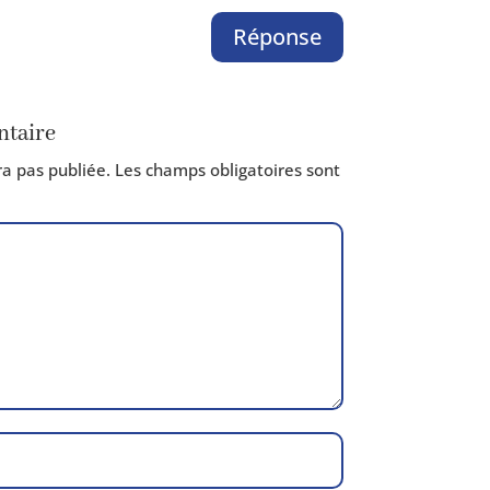
Réponse
taire
a pas publiée.
Les champs obli­ga­toires sont