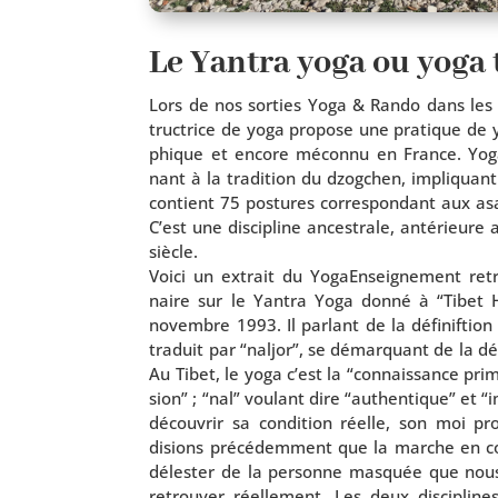
Le Yantra yoga ou yoga 
Lors de nos sor­ties Yoga & Rando dans les 
truc­trice de yoga pro­pose une pra­tique de y
phique et encore mécon­nu en France. Yog
nant à la tra­di­tion du dzog­chen, impli­quan
contient 75 pos­tures cor­res­pon­dant aux a
C’est une dis­ci­pline ances­trale, anté­rieu
siècle.
Voici un extrait du YogaEnseignement retran
naire sur le Yantra Yoga don­né à “Tibet
novembre 1993. Il par­lant de la défi­nif­tion
tra­duit par “nal­jor”, se démar­quant de la déf
Au Tibet, le yoga c’est la “connais­sance pri­
sion” ; “nal” vou­lant dire “authen­tique” et 
décou­vrir sa condi­tion réelle, son moi pr
disions pré­cé­dem­ment que la marche en co
déles­ter de la per­sonne mas­quée que nous
retrou­ver réel­le­ment. Les deux dis­ci­pli