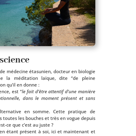
science
de méde­cine éta­su­nien, doc­teur en bio­lo­gie
e de la médi­ta­tion laïque, dite “de pleine
tion qu’il en donne :
nce, est “
le fait d’être atten­tif d’une manière
ten­tion­nelle, dans le moment pré­sent et sans
lter­na­tive en somme. Cette pra­tique de
s toutes les bouches et très en vogue depuis
t-ce que c’est au juste ?
n étant pré­sent à soi, ici et main­te­nant et