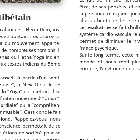
être, de ses pen­sées, et co
la per­sonne mas­quée que 
tibétain
plus authen­tique de se ret
Le résul­tat ne se fait d’ai
calanques, Elerin Uibu, ins­
sys­tème cardio-vasculaire 
oga tibé­tain très cho­ré­gra­
per­met de dimi­nuer le nive
a du mou­ve­ment appar­te­
france psychique.
t de nom­breuses tor­sions. Il
Sur le long terme, cette m
sa­nas du Hatha Yoga indien.
monde et nous rend plus 
re aux textes indiens du 5ème
entoure, l’en­vi­ron­ne­ment
s­crit à par­tir d’un sémi­
 House”, à New Delhi le 23
 du “Yoga” en tibé­tain. Il se
i­ni­tion indienne d’ ”Union”.
mor­diale” ou la “com­pré­hen­
“immuable”. C’est donc le fait
o­fond. Rappelez-vous, nous
nscience per­met­tait de se
 étions en socié­té pour se
nes sont sur ce point encore