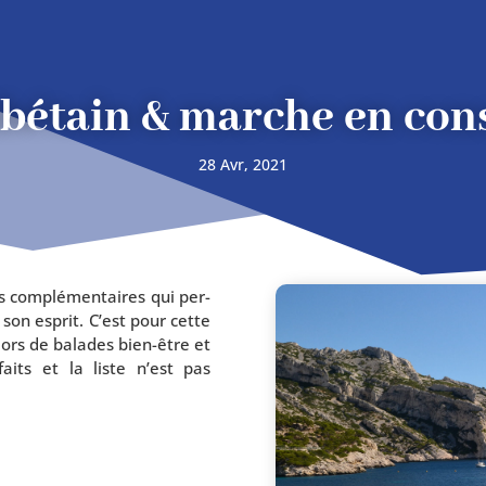
ibétain & marche en con
28 Avr, 2021
es com­plé­men­taires qui per­
son esprit. C’est pour cette
 lors de balades bien-être et
faits et la liste n’est pas