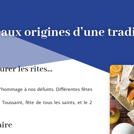
: aux origines d’une tra
urer les rites…
d’hom­mage à nos défunts. Différentes fêtes
 Toussaint, fête de tous les saints, et le 2
aire