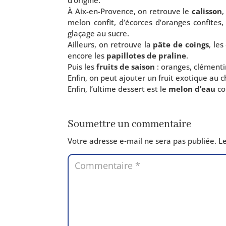
d’origine.
À Aix-en-Provence, on retrouve le
calis­son
,
melon confit, d’écorces d’oranges confites
gla­çage au sucre.
Ailleurs, on retrouve la
pâte de coings
, le
encore les
papillotes de pra­line
.
Puis les
fruits de sai­son
: oranges, clé­men­
Enfin, on peut ajou­ter un fruit exo­tique au c
Enfin, l’ultime des­sert est le
melon d’eau
con
Soumettre un commentaire
Votre adresse e‑mail ne sera pas publiée.
Le