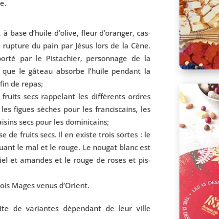
le.
 à base d’huile d’olive, fleur d’oranger, cas­
la rup­ture du pain par Jésus lors de la Cène.
or­té par le Pistachier, per­son­nage de la
t que le gâteau absorbe l’huile pen­dant la
 fin de repas;
uits secs rap­pe­lant les dif­fé­rents ordres
es figues sèches pour les fran­cis­cains, les
ai­sins secs pour les dominicains;
e de fruits secs. Il en existe trois sortes : le
quant le mal et le rouge. Le nou­gat blanc est
 miel et amandes et le rouge de roses et pis­
 Rois Mages venus d’Orient.
uite de variantes dépen­dant de leur ville