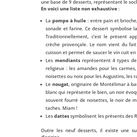
une base de 9 des­serts, repré­sen­tant le soc
En voi­ci une liste non exhaus­tive
:
La
pompe à huile
: entre pain et brioche,
so­nade et farine. Ce des­sert sym­bo­lise 
Traditionnellement, c’est le pré­sent app
crèche pro­ven­çale. Le nom vient du fai
cuis­son et per­met de sau­cer le vin cuit en
Les
men­diants
repré­sentent 4 types de fr
reli­gieux : les amandes pour les carmes, l
noi­settes ou noix pour les Augustins, les r
Le
nou­gat
, ori­gi­naire de Montélimar à bas
blanc qui repré­sente le bien, un noir évo­
sou­vent four­ré de noi­settes, le noir de
taches. Miam !
Les
dattes
sym­bo­lisent les pré­sents des
Outre les neuf des­serts, il existe une s