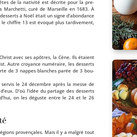
êtes de la nati­vi­té est décrite pour la pre­
is Marchetti, curé de Marseille en 1683. À
e des­serts à Noël était un signe d’abondance
le chiffre 13 est évo­qué plus tar­di­ve­ment,
 Christ avec ses apôtres, la Cène. Ils étaient
t. Autre croyance numé­raire, les des­serts
verte de 3 nappes blanches parée de 3 bou­
ment ser­vis le 24 décembre après la messe de
 d’eux. D’où l’idée du par­tage des des­serts
rd’hui, on les déguste entre le 24 et le 26
té
régions pro­ven­çales. Mais il y a mal­gré tout