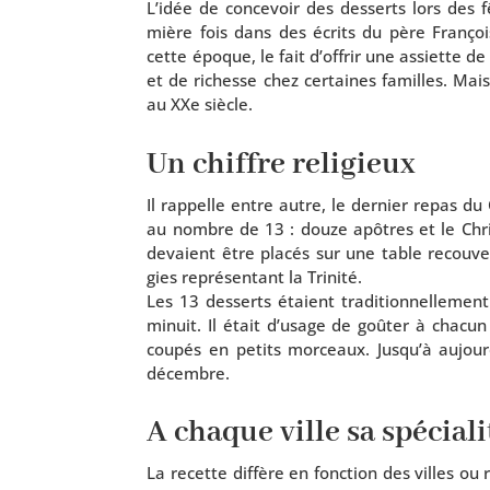
L’idée de conce­voir des des­serts lors des f
mière fois dans des écrits du père Franço
cette époque, le fait d’offrir une assiette d
et de richesse chez cer­taines familles. Mais 
au XXe siècle.
Un chiffre religieux
Il rap­pelle entre autre, le der­nier repas du
au nombre de 13 : douze apôtres et le Chris
devaient être pla­cés sur une table recou­
gies repré­sen­tant la Trinité.
Les 13 des­serts étaient tra­di­tion­nel­le­
minuit. Il était d’usage de goû­ter à cha­cun
cou­pés en petits mor­ceaux. Jusqu’à aujou
décembre.
A chaque ville sa spéciali
La recette dif­fère en fonc­tion des villes ou 