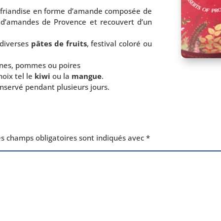
 frian­dise en forme d’amande com­po­sée de
, d’amandes de Provence et recou­vert d’un
s diverses
pâtes de fruits
, fes­ti­val colo­ré ou
tines, pommes ou poires
hoix tel le
kiwi
ou la
mangue
.
ser­vé pen­dant plu­sieurs jours.
s champs obli­ga­toires sont indi­qués avec
*