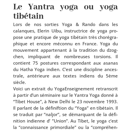
Le Yantra yoga ou yoga
tibétain
Lors de nos sor­ties Yoga & Rando dans les
calanques, Elerin Uibu, ins­truc­trice de yoga pro­
pose une pra­tique de yoga tibé­tain très cho­ré­gra­
phique et encore mécon­nu en France. Yoga du
mou­ve­ment appar­te­nant à la tra­di­tion du dzog­
chen, impli­quant de nom­breuses tor­sions. Il
contient 75 pos­tures cor­res­pon­dant aux asa­nas
du Hatha Yoga indien. C’est une dis­ci­pline ances­
trale, anté­rieure aux textes indiens du 5ème
siècle.
Voici un extrait du YogaEnseignement retrans­crit
à par­tir d’un sémi­naire sur le Yantra Yoga don­né à
“Tibet House”, à New Delhi le 23 novembre 1993.
Il par­lant de la défi­nif­tion du “Yoga” en tibé­tain. Il
se tra­duit par “nal­jor”, se démar­quant de la défi­
ni­tion indienne d’ ”Union”. Au Tibet, le yoga c’est
la “connais­sance pri­mor­diale” ou la “com­pré­hen­