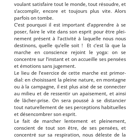
vou­lant satis­faire tout le monde, tout résoudre, et
s’ac­com­plir, encore et tou­jours plus vite. Alors
par­fois on tombe.
C’est pour­quoi il est impor­tant d’ap­prendre à se
poser, faire le vite dans son esprit pour être plei­
ne­ment pré­sent à l’ac­ti­vi­té à laquelle nous nous
des­ti­nons, quelle qu’elle soit ! Et c’est là que la
marche en conscience rejoint le yoga: on se
concentre sur l’ins­tant et on accueille ses pen­sées
et émo­tions sans jugement.
Le lieu de l’exer­cice de cette marche est pri­mor­
dial: en choi­sis­sant la pleine nature, en mon­tagne
ou à la cam­pagne, il est plus aisé de se connec­ter
au milieu et de res­sen­tir un apai­se­ment, et ain­si
de lâcher-prise. On sera pous­sé à se dis­tan­cier
tout natu­rel­le­ment de ses per­cep­tions habi­tuelles
et désen­com­brer son esprit.
Le fait de mar­cher len­te­ment et plei­ne­ment,
conscient de tout son être, de ses pen­sées, et
concen­tré sur sa res­pi­ra­tion, nous déleste de la