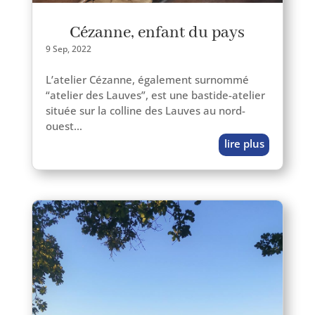
Cézanne, enfant du pays
9 Sep, 2022
L’atelier Cézanne, éga­le­ment sur­nom­mé
“ate­lier des Lauves”, est une bastide-atelier
située sur la col­line des Lauves au nord-
ouest…
lire plus