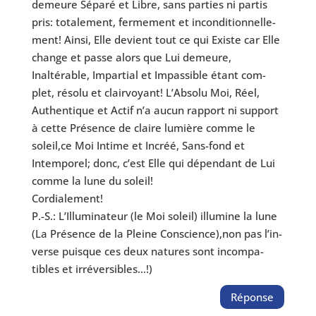
demeure Séparé et Libre, sans par­ties ni par­tis
pris: tota­le­ment, fer­me­ment et incon­di­tion­nel­le­
ment! Ainsi, Elle devient tout ce qui Existe car Elle
change et passe alors que Lui demeure,
Inaltérable, Impartial et Impassible étant com­
plet, réso­lu et clair­voyant! L’Absolu Moi, Réel,
Authentique et Actif n’a aucun rap­port ni sup­port
à cette Présence de claire lumière comme le
soleil,ce Moi Intime et Incréé, Sans-fond et
Intemporel; donc, c’est Elle qui dépen­dant de Lui
comme la lune du soleil!
Cordialement!
P.-S.: L’Illuminateur (le Moi soleil) illu­mine la lune
(La Présence de la Pleine Conscience),non pas l’in­
verse puisque ces deux natures sont incom­pa­
tibles et irréversibles…!)
Réponse