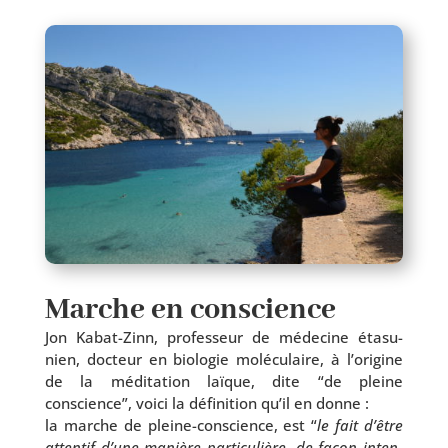
Marche en conscience
Jon Kabat-Zinn, pro­fes­seur de méde­cine éta­su­
nien, doc­teur en bio­lo­gie molé­cu­laire, à l’o­ri­gine
de la médi­ta­tion laïque, dite “de pleine
conscience”, voi­ci la défi­ni­tion qu’il en donne :
la marche de pleine-conscience, est “
le fait d’être
atten­tif d’une manière par­ti­cu­lière, de façon inten­