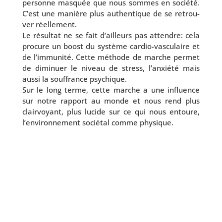
per­sonne mas­quée que nous sommes en socié­té.
C’est une manière plus authen­tique de se retrou­
ver réellement.
Le résul­tat ne se fait d’ailleurs pas attendre: cela
pro­cure un boost du sys­tème cardio-vasculaire et
de l’im­mu­ni­té. Cette méthode de marche per­met
de dimi­nuer le niveau de stress, l’an­xié­té mais
aus­si la souf­france psychique.
Sur le long terme, cette marche a une influence
sur notre rap­port au monde et nous rend plus
clair­voyant, plus lucide sur ce qui nous entoure,
l’en­vi­ron­ne­ment socié­tal comme physique.