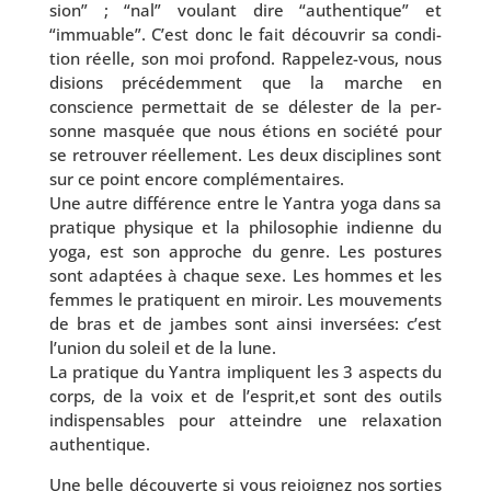
sion” ; “nal” vou­lant dire “authen­tique” et
“immuable”. C’est donc le fait décou­vrir sa condi­
tion réelle, son moi pro­fond. Rappelez-vous, nous
disions pré­cé­dem­ment que la marche en
conscience per­met­tait de se déles­ter de la per­
sonne mas­quée que nous étions en socié­té pour
se retrou­ver réel­le­ment. Les deux dis­ci­plines sont
sur ce point encore com­plé­men­taires.
Une autre dif­fé­rence entre le Yantra yoga dans sa
pra­tique phy­sique et la phi­lo­so­phie indienne du
yoga, est son approche du genre. Les pos­tures
sont adap­tées à chaque sexe. Les hommes et les
femmes le pra­tiquent en miroir. Les mou­ve­ments
de bras et de jambes sont ain­si inver­sées: c’est
l’u­nion du soleil et de la lune.
La pra­tique du Yantra impliquent les 3 aspects du
corps, de la voix et de l’esprit,et sont des outils
indis­pen­sables pour atteindre une relaxa­tion
authentique.
Une belle décou­verte si vous rejoi­gnez nos sor­ties