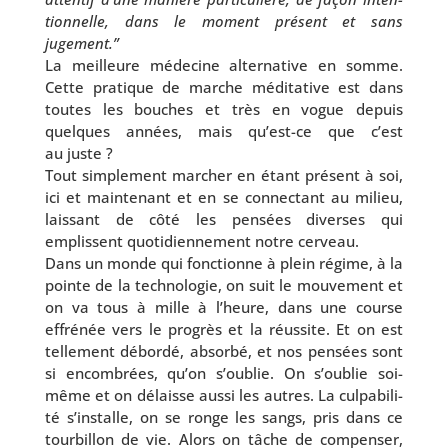
tion­nelle, dans le moment pré­sent et sans
jugement.”
La meilleure méde­cine alter­na­tive en somme.
Cette pra­tique de marche médi­ta­tive est dans
toutes les bouches et très en vogue depuis
quelques années, mais qu’est-ce que c’est
au juste ?
Tout sim­ple­ment mar­cher en étant pré­sent à soi,
ici et main­te­nant et en se connec­tant au milieu,
lais­sant de côté les pen­sées diverses qui
emplissent quo­ti­dien­ne­ment notre cerveau.
Dans un monde qui fonc­tionne à plein régime, à la
pointe de la tech­no­lo­gie, on suit le mou­ve­ment et
on va tous à mille à l’heure, dans une course
effré­née vers le pro­grès et la réus­site. Et on est
tel­le­ment débor­dé, absor­bé, et nos pen­sées sont
si encom­brées, qu’on s’ou­blie. On s’ou­blie soi-
même et on délaisse aus­si les autres. La culpa­bi­li­
té s’ins­talle, on se ronge les sangs, pris dans ce
tour­billon de vie. Alors on tâche de com­pen­ser,