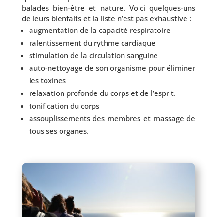
balades bien-être et nature. Voici quelques-uns
de leurs bien­faits et la liste n’est pas exhaustive :
aug­men­ta­tion de la capa­ci­té respiratoire
ralen­tis­se­ment du rythme cardiaque
sti­mu­la­tion de la cir­cu­la­tion sanguine
auto-nettoyage de son orga­nisme pour éli­mi­ner
les toxines
relaxa­tion pro­fonde du corps et de l’esprit.
toni­fi­ca­tion du corps
assou­plis­se­ments des membres et mas­sage de
tous ses organes.