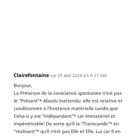
Clairefontaine
sur 29 avril 2024 à 6 h 27 min
Bonjour,
La Présence de la conscience spon­ta­née n’est pas
le “Présant”* Absolu Inattendu: elle est rela­tive et
condi­tion­née à l’Existence maté­rielle tan­dis que
Celui-ci y est “Indépandant”* car Immatériel et
Impénétrable! De sorte qu’Il la “Transcande”* en
“réa­li­sant”* qu’Il n’est pas Elle et Elle, Lui car Il en