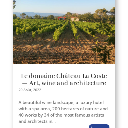
Le domaine Château La Coste
— Art, wine and architecture
20 Août, 2022
A beau­ti­ful wine land­scape, a luxu­ry hotel
with a spa area, 200 hec­tares of nature and
40 works by 34 of the most famous artists
and archi­tects in…