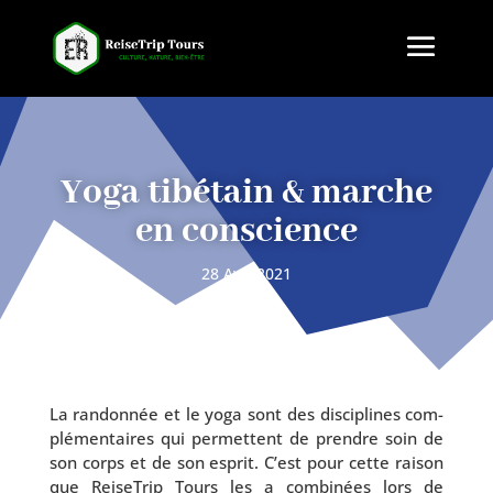
Yoga tibétain & marche
en conscience
28 Avr, 2021
La ran­don­née et le yoga sont des dis­ci­plines com­
plé­men­taires qui per­mettent de prendre soin de
son corps et de son esprit. C’est pour cette rai­son
que ReiseTrip Tours les a com­bi­nées lors de