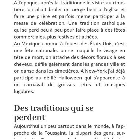
A l’é­poque, après la tra­di­tion­nelle visite au cime­
tière, on allait brû­ler un cierge béni à l’é­glise et
faire une prière et par­fois même par­ti­ci­per à la
messe de célé­bra­tion. Une tra­di­tion catho­lique
qui se perd peu à peu pour faire place à des fêtes
com­mer­ciales, plus fes­tives et athées.
Au Mexique comme à l’ouest des États-Unis, c’est
une fête natio­nale: on se maquille le visage en
tête de mort, on attache des décors flo­raux à ses
che­veux, défile gaie­ment dans les grandes ville et
on danse dans les cime­tières. A New-York j’ai déjà
par­ti­ci­pé au défi­lé Halloween qui s’apparente à
un car­na­val de grosses têtes et masques
lugubres.
Des traditions qui se
perdent
Aujourd’hui un peu par­tout dans le monde, à l’ap­
proche de la Toussaint, la plu­part des gens, sur­