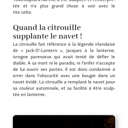
tée et n’a plus grand chose à voir avec le
rite celte.
Quand la citrouille
supplante le navet !
La citrouille fait réfé­rence à la légende irlan­daise
de « Jack‑O’-Lantern », Jacques à la lan­terne,
ivrogne pares­seux qui avait ten­té de défier le
diable. A sa mort ni le para­dis, ni l’enfer n’accepte
de lui ouvrir ses portes. Il est donc condam­né à
errer dans l’obscurité avec une bou­gie dans un
navet évi­dé. La citrouille a rem­pla­cé le navet pour
sa cou­leur autom­nale, et sa faci­li­té à être sculp­
tée en lanterne.