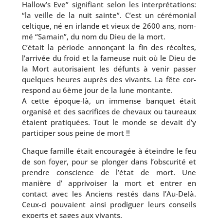
Hallow’s Eve” signi­fiant selon les inter­pré­ta­tions:
“la veille de la nuit sainte”. C’est un céré­mo­nial
cel­tique, né en irlande et vieux de 2600 ans, nom­
mé “Samain”, du nom du Dieu de la mort.
C’était la période annon­çant la fin des récoltes,
l’ar­ri­vée du froid et la fameuse nuit où le Dieu de
la Mort auto­ri­saient les défunts à venir pas­ser
quelques heures auprès des vivants. La fête cor­
res­pond au 6ème jour de la lune montante.
A cette époque-là, un immense ban­quet était
orga­ni­sé et des sacri­fices de che­vaux ou tau­reaux
étaient pra­ti­quées. Tout le monde se devait d’y
par­ti­ci­per sous peine de mort !!
Chaque famille était encou­ra­gée à éteindre le feu
de son foyer, pour se plon­ger dans l’obs­cu­ri­té et
prendre conscience de l’é­tat de mort. Une
manière d’ appri­voi­ser la mort et entrer en
contact avec les Anciens res­tés dans l’Au-Delà.
Ceux-ci pou­vaient ain­si pro­di­guer leurs conseils
experts et sages aux vivants.