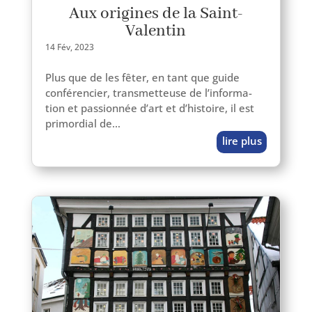
Aux origines de la Saint-
Valentin
14 Fév, 2023
Plus que de les fêter, en tant que guide
confé­ren­cier, trans­met­teuse de l’in­for­ma­
tion et pas­sion­née d’art et d’his­toire, il est
pri­mor­dial de…
lire plus