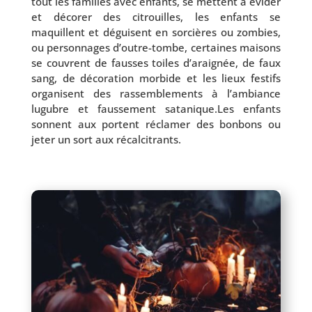
tout les familles avec enfants, se mettent à évi­der
et déco­rer des citrouilles, les enfants se
maquillent et déguisent en sor­cières ou zom­bies,
ou per­son­nages d’outre-tombe, cer­taines mai­sons
se couvrent de fausses toiles d’a­rai­gnée, de faux
sang, de déco­ra­tion mor­bide et les lieux fes­tifs
orga­nisent des ras­sem­ble­ments à l’am­biance
lugubre et faus­se­ment satanique.Les enfants
sonnent aux portent récla­mer des bon­bons ou
jeter un sort aux récalcitrants.