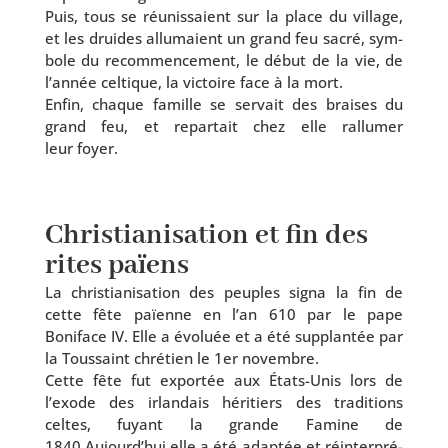
Puis, tous se réunis­saient sur la place du vil­lage,
et les druides allu­maient un grand feu sacré, sym­
bole du recom­men­ce­ment, le début de la vie, de
l’an­née cel­tique, la vic­toire face à la mort.
Enfin, chaque famille se ser­vait des braises du
grand feu, et repar­tait chez elle ral­lu­mer
leur foyer.
Christianisation et fin des
rites païens
La chris­tia­ni­sa­tion des peuples signa la fin de
cette fête païenne en l’an 610 par le pape
Boniface IV. Elle a évo­luée et a été sup­plan­tée par
la Toussaint chré­tien le 1er novembre.
Cette fête fut expor­tée aux États-Unis lors de
l’exode des irlan­dais héri­tiers des tra­di­tions
celtes, fuyant la grande Famine de
1840.Aujourd’hui elle a été adap­tée et réin­ter­pré­