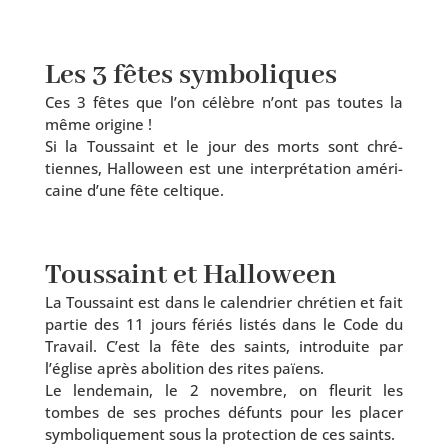
Les 3 fêtes symboliques
Ces 3 fêtes que l’on célèbre n’ont pas toutes la
même origine !
Si la Toussaint et le jour des morts sont chré­
tiennes, Halloween est une inter­pré­ta­tion amé­ri­
caine d’une fête celtique.
Toussaint et Halloween
La Toussaint est dans le calen­drier chré­tien et fait
par­tie des 11 jours fériés lis­tés dans le Code du
Travail. C’est la fête des saints, intro­duite par
l’église après abo­li­tion des rites païens.
Le len­de­main, le 2 novembre, on fleu­rit les
tombes de ses proches défunts pour les pla­cer
sym­bo­li­que­ment sous la pro­tec­tion de ces saints.