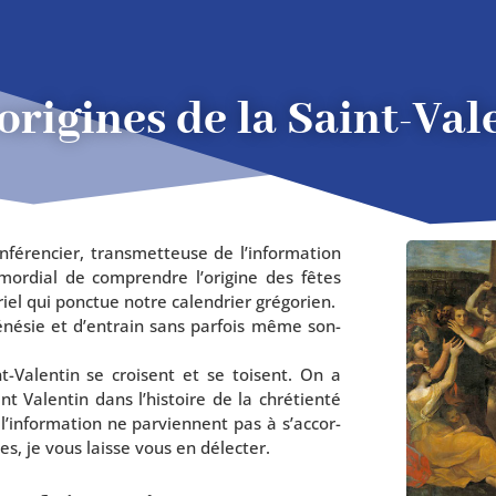
origines de la Saint-Val
­ren­cier, trans­met­teuse de l’in­for­ma­tion
i­mor­dial de com­prendre l’o­ri­gine des fêtes
riel qui ponc­tue notre calen­drier grégorien.
­né­sie et d’en­train sans par­fois même son­
t-Valentin se croisent et se toisent. On a
t Valentin dans l’his­toire de la chré­tien­té
’in­for­ma­tion ne par­viennent pas à s’ac­cor­
ndes, je vous laisse vous en délecter.