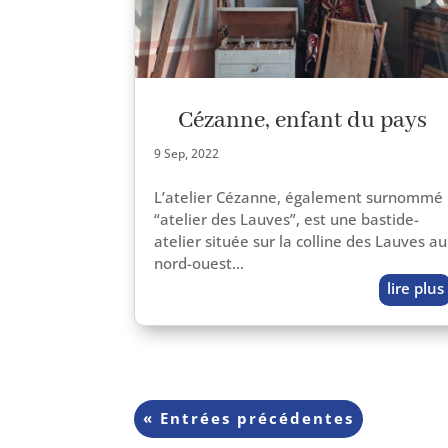
Cézanne, enfant du pays
9 Sep, 2022
L’atelier Cézanne, éga­le­ment sur­nom­mé
“ate­lier des Lauves”, est une bastide-
atelier située sur la col­line des Lauves au
nord-ouest…
lire plus
« Entrées précédentes