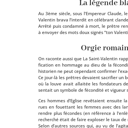
La légende b
Au 3ème siècle, sous l’Empereur Claude, le
Valentin bra­va l’in­ter­dit en célé­brant clan­
Arrêté puis condam­né à mort, le prêtre ren­c
à envoyer des mots doux signés “ton Valent
Orgie romain
On raconte aus­si que La Saint-Valentin rap­p
fi­ca­tion en hom­mage au dieu de la fécon­
his­to­rien ne peut cepen­dant confir­mer l’exac
Ce jour-là les prêtres devaient sacri­fier un
où la louve avait allai­tée les fon­da­teur
sen­tait un sym­bole de fécon­di­té et vigueur
Ces hommes d’Eglise revê­taient ensuite la 
rues en fouet­tant les femmes avec des lan
rendre plus fécondes (en réfé­rence à l’en­lè
recher­ché était de faire explo­ser le taux de
Selon d’autres sources qui, au vu de l’a­gi­ta