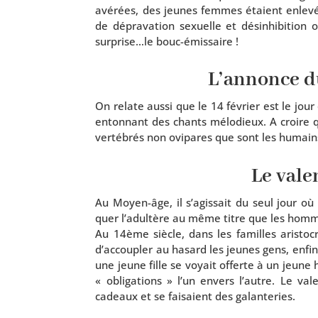
avé­rées, des jeunes femmes étaient enle­vées
de dépra­va­tion sexuelle et dés­in­hi­bi­ti
surprise…le bouc-émissaire !
L’annonce d
On relate aus­si que le 14 février est le jour
enton­nant des chants mélo­dieux. A croire qu
ver­té­brés non ovi­pares que sont les humain
Le vale
Au Moyen-âge, il s’a­gis­sait du seul jour où
quer l’a­dul­tère au même titre que les homme
Au 14ème siècle, dans les familles aris­to­c
d’ac­cou­pler au hasard les jeunes gens, enf
une jeune fille se voyait offerte à un jeune
« obli­ga­tions » l’un envers l’autre. Le vale
cadeaux et se fai­saient des galanteries.