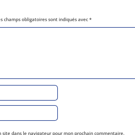
s champs obli­ga­toires sont indi­qués avec
*
site dans le navi­ga­teur pour mon pro­chain commentaire.