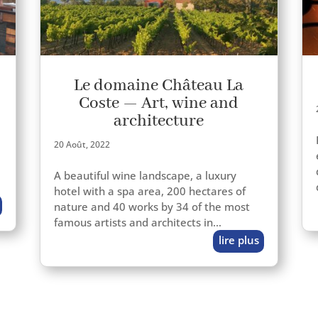
Le domaine Château La
Coste — Art, wine and
architecture
20 Août, 2022
A beau­ti­ful wine land­scape, a luxu­ry
hotel with a spa area, 200 hec­tares of
nature and 40 works by 34 of the most
famous artists and archi­tects in…
lire plus