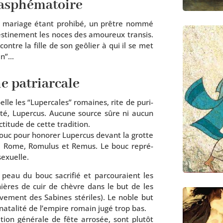
lasphématoire
 mariage étant pro­hi­bé, un prêtre nom­mé
des­ti­ne­ment les noces des amou­reux tran­sis.
ontre la fille de son geô­lier à qui il se met
in”…
e patriarcale
elle les “Lupercales” romaines, rite de puri­
di­té, Lupercus. Aucune source sûre ni aucun
­ti­tude de cette tradition.
 bouc pour hono­rer Lupercus devant la grotte
s de Rome, Romulus et Remus. Le bouc repré­
 sexuelle.
peau du bouc sacri­fié et par­cou­raient les
ières de cuir de chèvre dans le but de les
­ve­ment des Sabines sté­riles). Le noble but
 nata­li­té de l’empire romain jugé trop bas.
­tion géné­rale de fête arro­sée, sont plu­tôt