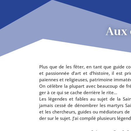
Aux 
Plus que de les fêter, en tant que guide confé
et pas­sion­née d’art et d’his­toire, il est pr
païennes et reli­gieuses, patri­moine imma­té­
On célèbre la plu­part avec beau­coup de fré
ger à ce qui se cache der­rière le rite…
Les légendes et fables au sujet de la Sain
jamais ces­sé de dénom­brer les mar­tyrs Sain
et les cher­cheurs, guides ou média­teurs de l
der sur le sujet. J’ai com­pi­lé plu­sieurs lége