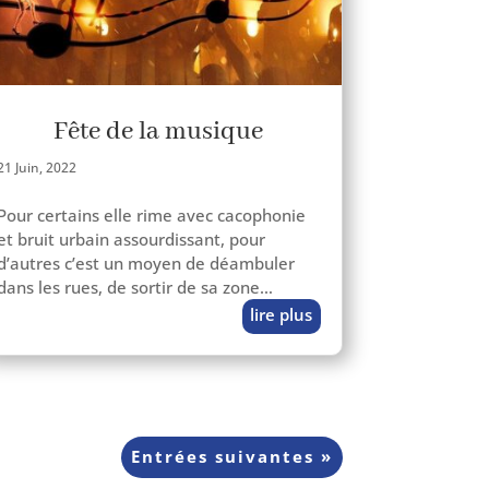
Fête de la musique
21 Juin, 2022
Pour cer­tains elle rime avec caco­pho­nie
et bruit urbain assour­dis­sant, pour
d’autres c’est un moyen de déam­bu­ler
dans les rues, de sor­tir de sa zone…
lire plus
Entrées sui­vantes »