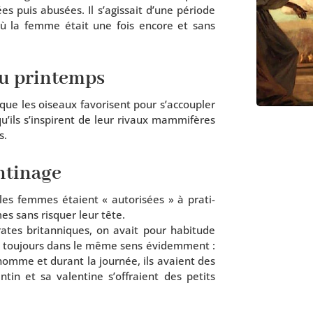
 puis abu­sées. Il s’a­gis­sait d’une période
on où la femme était une fois encore et sans
u printemps
 que les oiseaux favo­risent pour s’ac­cou­pler
’ils s’ins­pirent de leur rivaux mam­mi­fères
s.
ntinage
 les femmes étaient « auto­ri­sées » à pra­ti­
s sans ris­quer leur tête.
rates bri­tan­niques, on avait pour habi­tude
in tou­jours dans le même sens évi­dem­ment :
 homme et durant la jour­née, ils avaient des
n­tin et sa valen­tine s’of­fraient des petits