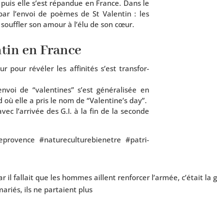
 puis elle s’est répan­due en France. Dans le
i par l’en­voi de poèmes de St Valentin : les
ouf­fler son amour à l’é­lu de son cœur.
ntin en France
pour révé­ler les affi­ni­tés s’est trans­for­
voi de “valen­tines” s’est géné­ra­li­sée en
ù elle a pris le nom de “Valentine’s day”.
ec l’ar­ri­vée des G.I. à la fin de la seconde
de­pro­vence #natu­re­cul­tu­re­bie­netre #patri­
ar il fal­lait que les hommes aillent ren­for­cer l’ar­mée, c’é­tait l
ariés, ils ne par­taient plus