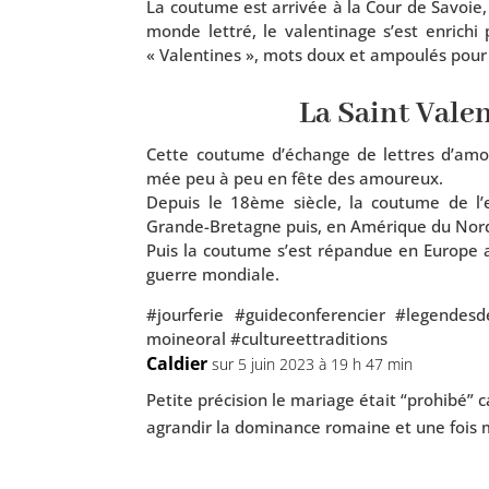
La cou­tume est arri­vée à la Cour de Savoie,
monde let­tré, le valen­ti­nage s’est enri­ch
« Valentines », mots doux et ampou­lés pour s
La Saint Vale
Cette cou­tume d’é­change de lettres d’a­mour 
mée peu à peu en fête des amoureux.
Depuis le 18ème siècle, la cou­tume de l’en­
Grande-Bretagne puis, en Amérique du Nord o
Puis la cou­tume s’est répan­due en Europe av
guerre mondiale.
#jour­fe­rie #gui­de­con­fe­ren­cier #legen­des­
moi­neo­ral #cultu­reet­tra­di­tions
Caldier
sur 5 juin 2023 à 19 h 47 min
Petite pré­ci­sion le mariage était “pro­hi­bé” c
agran­dir la domi­nance romaine et une fois m