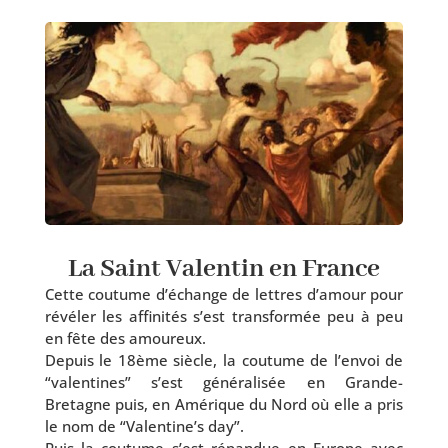
La Saint Valentin en France
Cette cou­tume d’é­change de lettres d’a­mour pour
révé­ler les affi­ni­tés s’est trans­for­mée peu à peu
en fête des amoureux.
Depuis le 18ème siècle, la cou­tume de l’en­voi de
“valen­tines” s’est géné­ra­li­sée en Grande-
Bretagne puis, en Amérique du Nord où elle a pris
le nom de “Valentine’s day”.