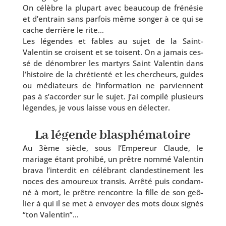
On célèbre la plu­part avec beau­coup de fré­né­sie
et d’en­train sans par­fois même son­ger à ce qui se
cache der­rière le rite…
Les légendes et fables au sujet de la Saint-
Valentin se croisent et se toisent. On a jamais ces­
sé de dénom­brer les mar­tyrs Saint Valentin dans
l’his­toire de la chré­tien­té et les cher­cheurs, guides
ou média­teurs de l’in­for­ma­tion ne par­viennent
pas à s’ac­cor­der sur le sujet. J’ai com­pi­lé plu­sieurs
légendes, je vous laisse vous en délecter.
La légende blasphématoire
Au 3ème siècle, sous l’Empereur Claude, le
mariage étant pro­hi­bé, un prêtre nom­mé Valentin
bra­va l’in­ter­dit en célé­brant clan­des­ti­ne­ment les
noces des amou­reux tran­sis. Arrêté puis condam­
né à mort, le prêtre ren­contre la fille de son geô­
lier à qui il se met à envoyer des mots doux signés
“ton Valentin”…