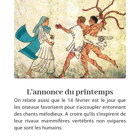
L’annonce du printemps
On relate aus­si que le 14 février est le jour que
les oiseaux favo­risent pour s’ac­cou­pler enton­nant
des chants mélo­dieux. A croire qu’ils s’ins­pirent de
leur rivaux mam­mi­fères ver­té­brés non ovi­pares
que sont les humains.