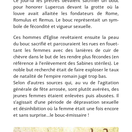
Ce jour-là les prêtres devaient sacri­fier un bouc
pour hono­rer Lupercus devant la grotte où la
louve avait allai­tée les fon­da­teurs de Rome,
Romulus et Remus. Le bouc repré­sen­tait un sym­
bole de fécon­di­té et vigueur sexuelle.
Ces hommes d’Eglise revê­taient ensuite la peau
du bouc sacri­fié et par­cou­raient les rues en fouet­
tant les femmes avec des lanières de cuir de
chèvre dans le but de les rendre plus fécondes (en
réfé­rence à l’en­lè­ve­ment des Sabines sté­riles). Le
noble but recher­ché était de faire explo­ser le taux
de nata­li­té de l’empire romain jugé trop bas.
Selon d’autres sources qui, au vu de l’a­gi­ta­tion
géné­rale de fête arro­sée, sont plu­tôt avé­rées, des
jeunes femmes étaient enle­vées puis abu­sées. Il
s’a­gis­sait d’une période de dépra­va­tion sexuelle
et dés­in­hi­bi­tion où la femme était une fois encore
et sans surprise…le bouc-émissaire !