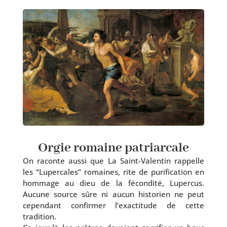
Orgie romaine patriarcale
On raconte aus­si que La Saint-Valentin rap­pelle
les “Lupercales” romaines, rite de puri­fi­ca­tion en
hom­mage au dieu de la fécon­di­té, Lupercus.
Aucune source sûre ni aucun his­to­rien ne peut
cepen­dant confir­mer l’exac­ti­tude de cette
tradition.