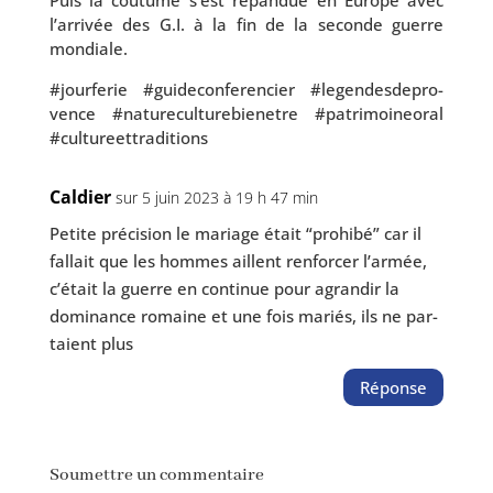
Puis la cou­tume s’est répan­due en Europe avec
l’ar­ri­vée des G.I. à la fin de la seconde guerre
mondiale.
#jour­fe­rie #gui­de­con­fe­ren­cier #legen­des­de­pro­
vence #natu­re­cul­tu­re­bie­netre #patri­moi­neo­ral
#cultu­reet­tra­di­tions
Caldier
sur 5 juin 2023 à 19 h 47 min
Petite pré­ci­sion le mariage était “pro­hi­bé” car il
fal­lait que les hommes aillent ren­for­cer l’ar­mée,
c’é­tait la guerre en conti­nue pour agran­dir la
domi­nance romaine et une fois mariés, ils ne par­
taient plus
Réponse
Soumettre un commentaire