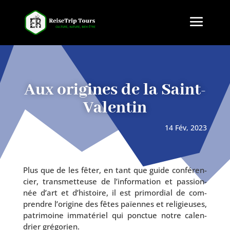
Aux origines de la Saint-
Valentin
14 Fév, 2023
Plus que de les fêter, en tant que guide confé­ren­
cier, trans­met­teuse de l’in­for­ma­tion et pas­sion­
née d’art et d’his­toire, il est pri­mor­dial de com­
prendre l’o­ri­gine des fêtes païennes et reli­gieuses,
patri­moine imma­té­riel qui ponc­tue notre calen­
drier grégorien.