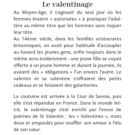
Le valentinage
Au Moyen-âge, il s’a­gis­sait du seul jour où les
femmes étaient « auto­ri­sées » à pra­ti­quer l’a­dul­
tère au même titre que les hommes sans ris­quer
leur tête.
Au 14ème siècle, dans les familles aris­to­crates
bri­tan­niques, on avait pour habi­tude d’ac­cou­pler
au hasard les jeunes gens, enfin tou­jours dans le
même sens évi­dem­ment : une jeune fille se voyait
offerte à un jeune homme et durant la jour­née, ils
avaient des « obli­ga­tions » l’un envers l’autre. Le
valen­tin et sa valen­tine s’of­fraient des petits
cadeaux et se fai­saient des galanteries.
La cou­tume est arri­vée à la Cour de Savoie, puis
elle s’est répan­due en France. Dans le monde let­
tré, le valen­ti­nage s’est enri­chi par l’en­voi de
poèmes de St Valentin : les « Valentines », mots
doux et ampou­lés pour souf­fler son amour à l’é­lu
de son cœur.